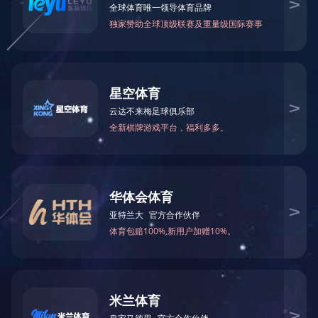
珀莱雅芯肌晶采洁面乳
珀莱雅臻妍焕采奢养足
球网霜
清洁
清洁
¥98.00
120g
¥170.00
120g
查看更多
查看更多
正品查询
门店查询