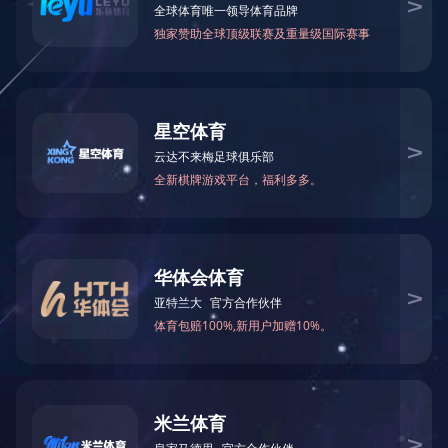
珀莱雅弹润透亮青春精
弹润透亮青春精华面膜
华双效面膜
保湿、抗皱、紧致、舒缓
抵御初老，弹润透亮
¥130.00
（1.5ml+28ml）*5
¥120.00
30ml*5
片
查看更多
查看更多
正品查询
门店查询