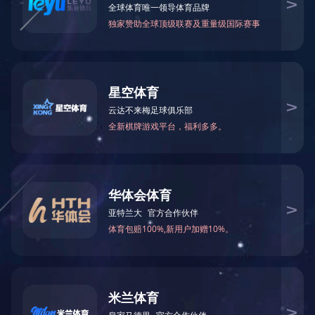
烟酰胺净透焕白面膜
减退黯黄 淡化色斑 匀亮肤色
亮白滋养
¥89.00
25ml*5
查看更多
正品查询
门店查询