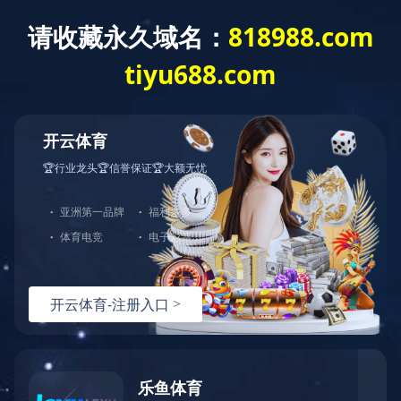
排序
焕白面膜